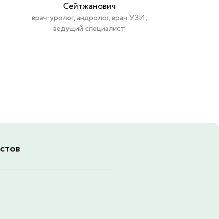
Сейтжанович
Влади
врач-уролог, андролог, врач УЗИ,
врач
ведущий специалист
стов