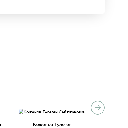
ч
Коженов Тулеген
Фомин 