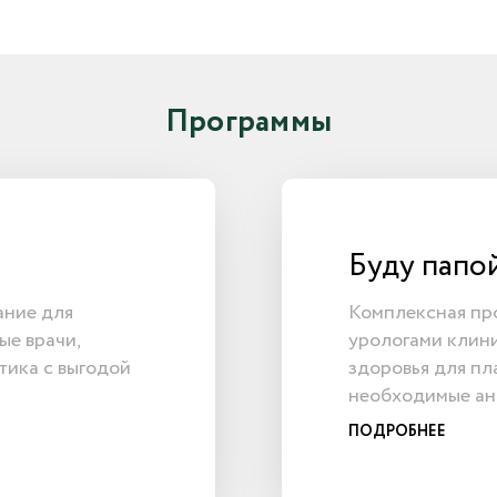
Программы
Буду папо
ание для
Комплексная пр
ые врачи,
урологами клин
тика с выгодой
здоровья для пл
необходимые ана
ПОДРОБНЕЕ