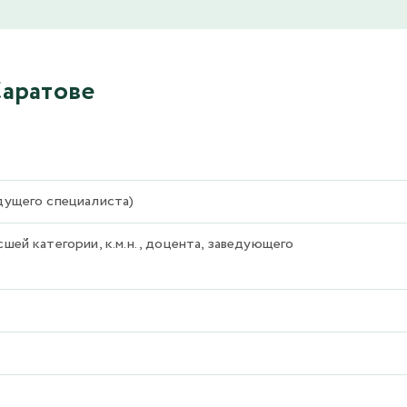
Саратове
едущего специалиста)
шей категории, к.м.н., доцента, заведующего