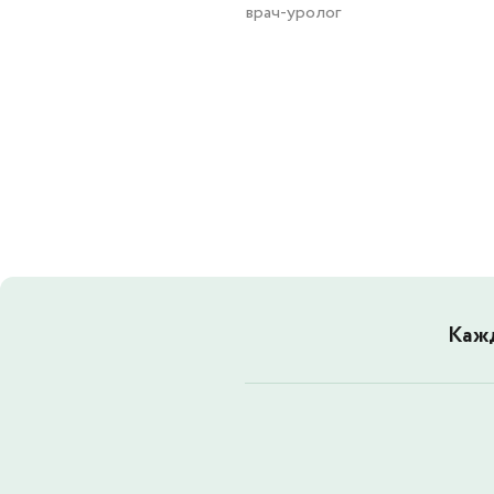
врач-уролог
Кажд