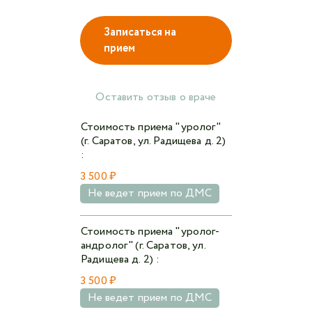
Записаться на
прием
Авторизоваться в личном кабинете
Войти с VK ID
Оставить отзыв о враче
или войти через VK ID с использованием данных
из сервиса
Стоимость приема "уролог"
(г. Саратов, ул. Радищева д. 2)
:
3 500 ₽
Не ведет прием по ДМС
Я не
робот
Стоимость приема "уролог-
андролог" (г. Саратов, ул.
Отправляя данную форму,
я даю согласие на
Радищева д. 2) :
обработку персональных данных СМК «Медгард»
3 500 ₽
Не ведет прием по ДМС