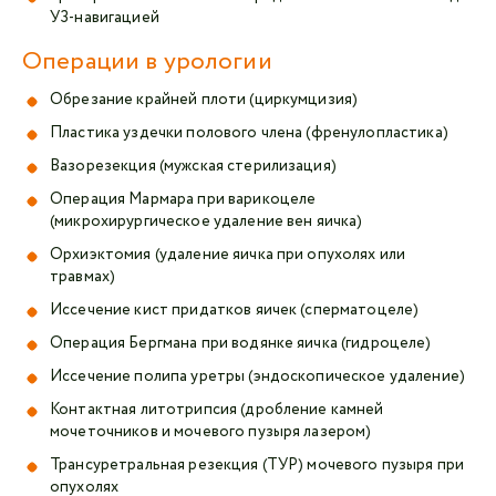
УЗ-навигацией
Операции в урологии
Обрезание крайней плоти (циркумцизия)
Пластика уздечки полового члена (френулопластика)
Вазорезекция (мужская стерилизация)
Операция Мармара при варикоцеле
(микрохирургическое удаление вен яичка)
Орхиэктомия (удаление яичка при опухолях или
травмах)
Иссечение кист придатков яичек (сперматоцеле)
Операция Бергмана при водянке яичка (гидроцеле)
Иссечение полипа уретры (эндоскопическое удаление)
Контактная литотрипсия (дробление камней
мочеточников и мочевого пузыря лазером)
Трансуретральная резекция (ТУР) мочевого пузыря при
опухолях