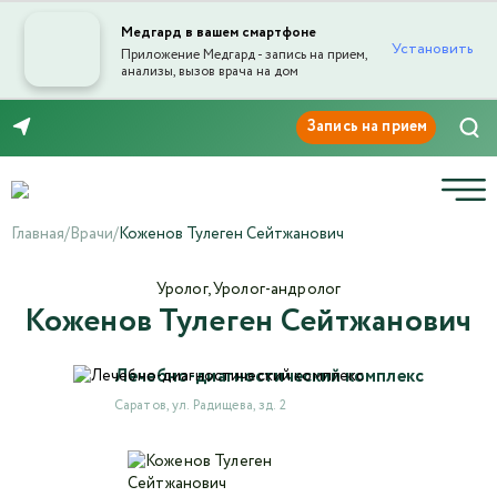
Медгард в вашем смартфоне
Установить
Приложение Медгард - запись на прием,
анализы, вызов врача на дом
Отправка отзыва
8 (8452) 42-66-76
Главная
/
Врачи
/
Коженов Тулеген Сейтжанович
Уролог, Уролог-андролог
Коженов Тулеген Сейтжанович
Текст отзыва*
Лечебно-диагностический комплекс
Ваша оценка
Саратов, ул. Радищева, зд. 2