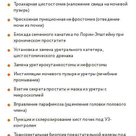
Троакарная цистостомия (наложение свища на мочевой
пузырь)
Чрескожная пункционная нефростомия (отведение
мочи из почки)
Блокада семенного канатика по Лорин-Эпштейну при
хроническом простатите
Установка и замена уретрального катетера,
цистостомического дренажа
Замена уретерокутанеостомы и нефростомы
Инстилляции мочевого пузыря и уретры (лечебные
промывания)
Взятие секрета простаты и мазка из уретры с
микроскопией
Вправление парафимоза (ущемления головки полового
члена)
Пункция и склерозирование кист почек под УЗ-
контролем
Трансректальная биопсия предстательной железы под