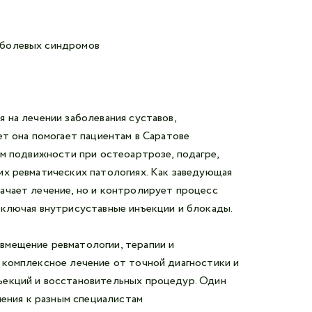
Авторизоваться в личном кабинете
Войти с VK ID
 болевых синдромов
или войти через VK ID с использованием данных
из сервиса
 на лечении заболевания суставов,
ет она помогает пациентам в Саратове
ем подвижности при остеоартрозе, подагре,
Я не
их ревматических патологиях. Как заведующая
робот
ачает лечение, но и контролирует процесс
включая внутрисуставные инъекции и блокады.
Отправляя данную форму,
я даю согласие на обработку
вмещение ревматологии, терапии и
персональных данных СМК «Медгард»
 комплексное лечение от точной диагностики и
ъекций и восстановительных процедур. Один
ления к разным специалистам