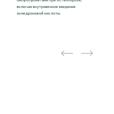
бисфосфонатами при остеопорозе,
включая внутривенное введение
золедроновой кислоты.