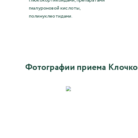
глюкокортикоидами, препаратами
гиалуроновой кислоты,
полинуклеотидами.
Фотографии приема Клочко