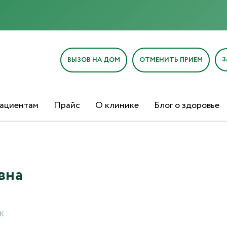
Отправка отзыва
З
ВЫЗОВ НА ДОМ
ОТМЕНИТЬ ПРИЕМ
ациентам
Прайс
О клинике
Блог о здоровье
Текст отзыва*
Ваша оценка
вна
3Ж