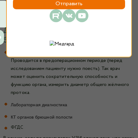
провести диагностику перед принятием серьезного
решения о методе лечения или операции.
Диагностика желчнокаменной
болезни
УЗИ органов брюшной полости с нагрузкой.
Проводится в предоперационном периоде (перед
исследованием пациенту нужно поесть). Так врач
может оценить сократительную способность и
функцию органа, измерить диаметр общего жёлчного
протока.
Лабораторная диагностика
КТ органов брюшной полости
ФГДС