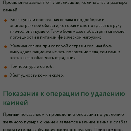
Проявления зависят от локализации, количества и размера
камней:
Боль тупая и постоянная справа в подреберье и
эпигастральной области, которая может отдавать в руку,
плечо, лопатку, шею. Также боль может обостряться после
погрешности в питании, физической нагрузки;
Желчная колика, при которой острая и сильная боль
вынуждает пациента искать положение тела, тем самым
хоть как-то облегчить страдания
Температура и озноб;
Желтушность кожи и склер.
Показания к операции по удалению
камней
Прямым показанием к проведению операции по удалению
желчного пузыря с камнем является наличие камня и слабая
сократительная функция желчного пузыря.
При этом
риск