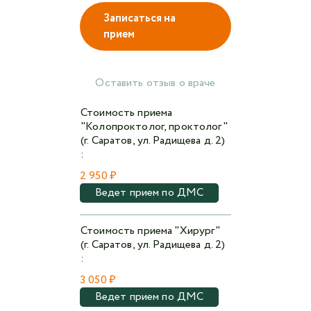
Записаться на
прием
Авторизоваться в личном кабинете
Войти с VK ID
Оставить отзыв о враче
или войти через VK ID с использованием данных
Стоимость приема
из сервиса
"Колопроктолог, проктолог"
(г. Саратов, ул. Радищева д. 2)
:
2 950 ₽
Ведет прием по ДМС
Я не
робот
Стоимость приема "Хирург"
(г. Саратов, ул. Радищева д. 2)
Отправляя данную форму,
я даю согласие на
:
обработку персональных данных СМК «Медгард»
3 050 ₽
Ведет прием по ДМС