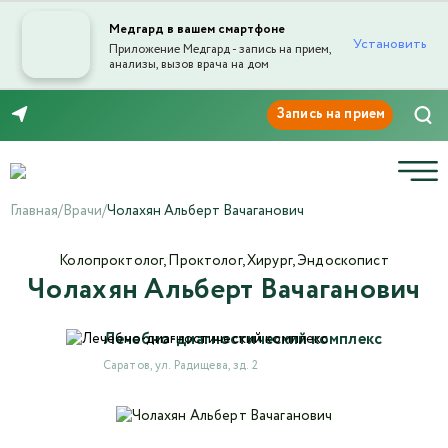
Медгард в вашем смартфоне
Установить
Приложение Медгард - запись на прием,
анализы, вызов врача на дом
Отправка отзыва
8 (8452) 42-66-76
Главная
/
Врачи
/
Чолахян Альберт Вачаганович
Колопроктолог, Проктолог, Хирург, Эндоскопист
Чолахян Альберт Вачаганович
Текст отзыва*
Лечебно-диагностический комплекс
Ваша оценка
Саратов, ул. Радищева, зд. 2