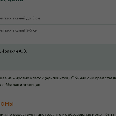
ягких тканей до 3 см
ягких тканей 3-5 см
 Чолахян А. В.
щее из жировых клеток (адипоцитов). Обычно оно представля
х, бёдрах и ягодицах.
помы
ми, но существует гипотеза, что их образование может быть