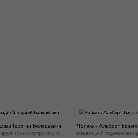
ный Георгий Валерьевич
Чолахян Альберт Вачаг
хирург, врач-колопроктолог,
заведующий отделением хир