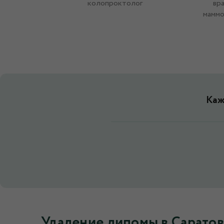
колопроктолог
вра
маммо
Каж
Удаление липомы в Саратов