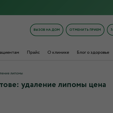
З
ВЫЗОВ НА ДОМ
ОТМЕНИТЬ ПРИЕМ
ациентам
Прайс
О клинике
Блог о здоровье
ление липомы
тове: удаление липомы цена