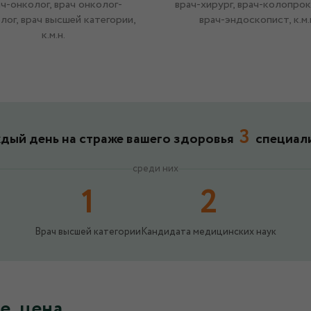
ч-онколог, врач онколог-
врач-хирург, врач-колопрок
лог, врач высшей категории,
врач-эндоскопист, к.м.
к.м.н.
3
дый день на страже вашего здоровья
специал
среди них
1
2
Врач высшей категории
Кандидата медицинских наук
е, цена