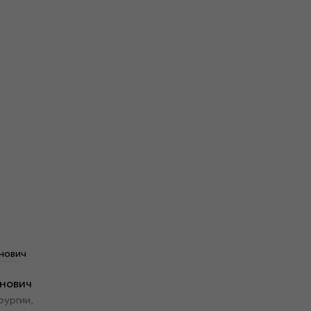
анович
ургии,