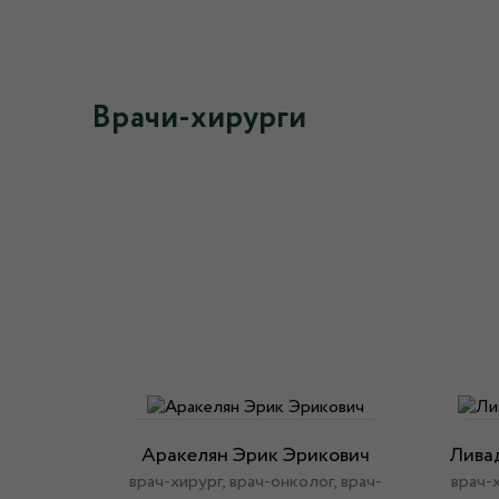
Врачи-хирурги
Аракелян Эрик Эрикович
Ливад
врач-хирург, врач-онколог, врач-
врач-