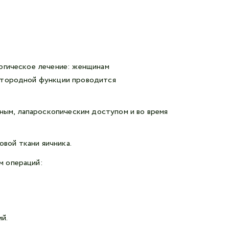
ргическое лечение: женщинам
етородной функции проводится
ным, лапароскопическим доступом и во время
овой ткани яичника.
м операций:
ий.