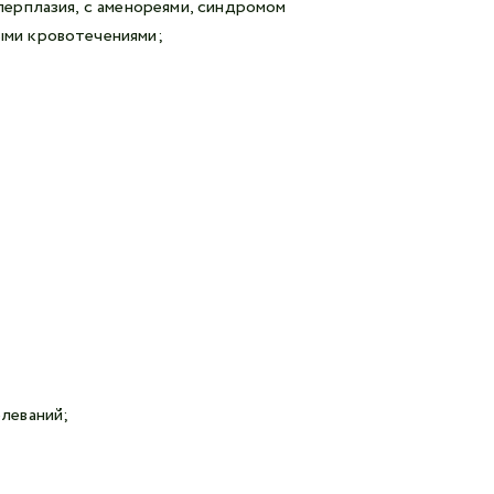
перплазия, с аменореями, синдромом
ыми кровотечениями;
олеваний;