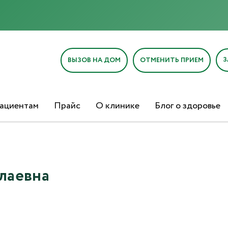
Отправка отзыва
З
ВЫЗОВ НА ДОМ
ОТМЕНИТЬ ПРИЕМ
ациентам
Прайс
О клинике
Блог о здоровье
Текст отзыва*
Ваша оценка
лаевна