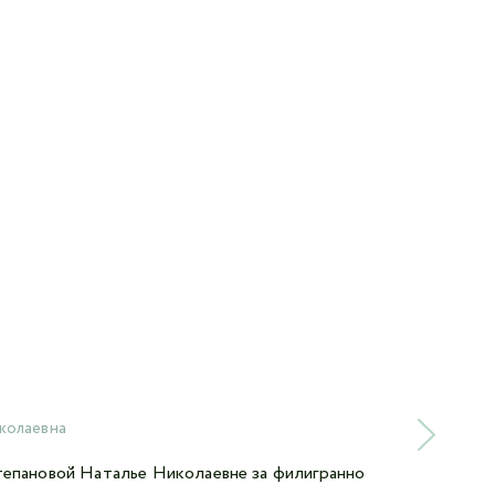
колаевна
епановой Наталье Николаевне за филигранно