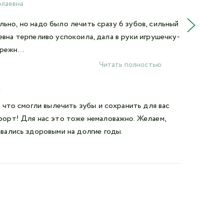
олаевна
Врач
ьно, но надо было лечить сразу 6 зубов, сильный
Появ
евна терпеливо успокоила, дала в руки игрушечку-
дела
режн...
Плыт
Читать полностью
08.0
:
, что смогли вылечить зубы и сохранить для вас
форт! Для нас это тоже немаловажно. Желаем,
вались здоровыми на долгие годы.