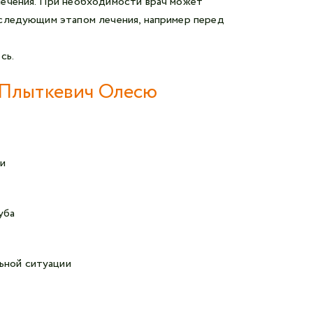
лечения. При необходимости врач может
 следующим этапом лечения, например перед
сь.
 Плыткевич Олесю
и
уба
ьной ситуации