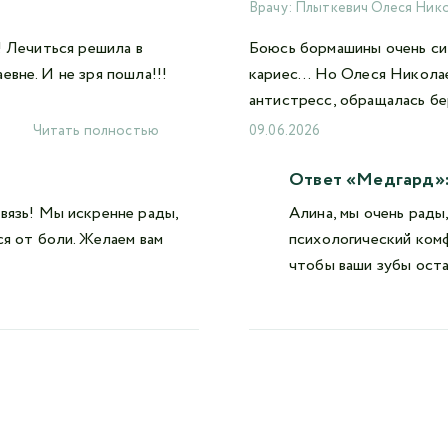
Врачу:
Плыткевич Олеся Ник
! Лечиться решила в
Боюсь бормашины очень сил
вне. И не зря пошла!!!
кариес... Но Олеся Никола
антистресс, обращалась бе
Читать полностью
09.06.2026
Ответ «Медгард»
вязь! Мы искренне рады,
Алина, мы очень рады
ся от боли. Желаем вам
психологический ком
чтобы ваши зубы оста