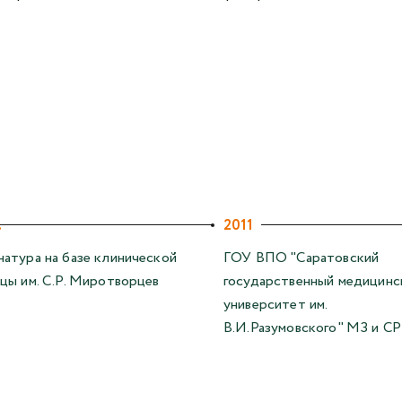
.
2011
атура на базе клинической
ГОУ ВПО "Саратовский
цы им. С.Р. Миротворцев
государственный медицинс
университет им.
В.И.Разумовского" МЗ и С