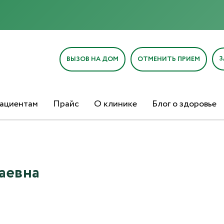
Отправка отзыва
З
ВЫЗОВ НА ДОМ
ОТМЕНИТЬ ПРИЕМ
ациентам
Прайс
О клинике
Блог о здоровье
Текст отзыва*
Ваша оценка
аевна