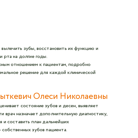
Авторизоваться в личном кабинете
Войти с VK ID
или войти через VK ID с использованием данных
из сервиса
 вылечить зубы, восстановить их функцию и
 рта на долгие годы.
жным отношением к пациентам, подробно
имальное решение для каждой клинической
Я не
робот
лыткевич Олеси Николаевны
Отправляя данную форму,
я даю согласие на обработку
енивает состояние зубов и десен, выявляет
персональных данных СМК «Медгард»
и врач назначает дополнительную диагностику,
я и составить план дальнейших
 собственных зубов пациента.