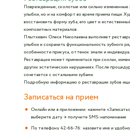
Поврежденные, сколотые или сильно измененные з
улыбки, но и на комфорт во время приема пищи. Х
восстановить форму зуба, его цвет и естественн
композитных материалов.
Плыткевич Олеся Николаевна выполняет реставра
улыбки и сохранить функциональность зубного ряд
особенности прикуса, оттенок эмали и индивидуа
Реставрация может применяться при сколах, изме
других эстетических нарушениях. После процедур
сочетается с остальными зубами.
Подробную информацию о реставрации зубов ищ
Записаться на прием
Онлайн или в приложении: нажмите «
Записать
выберите дату → получите SMS-напоминание
По телефону
42-66-76
: назовите имя и удобн