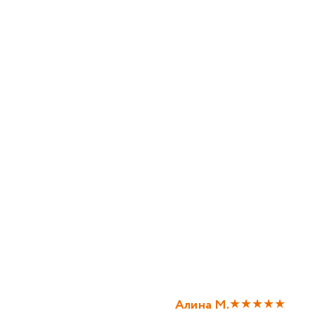
★
★
★
★
★
Алина М.