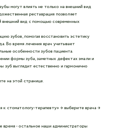
убы могут влиять не только на внешний вид
удожественная реставрация позволяет
ый внешний вид с помощью современных
цию зубов, помогая восстановить эстетику
а. Во время лечения врач учитывает
льные особенности зубов пациента.
нении формы зуба, заметных дефектах эмали и
ы зуб выглядит естественно и гармонично
ите
на этой странице.
ся к
стоматологу-
т
ерапевту
» → выберите врача →
ое время - остальное наши администраторы