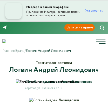
Медгард в вашем смартфоне
Установить
Приложение Медгард - запись на прием,
анализы, вызов врача на дом
Отправка отзыва
8 (8452) 42-66-76
Главная
/
Врачи
/
Логвин Андрей Леонидович
Травматолог-ортопед
Логвин Андрей Леонидович
Текст отзыва*
Лечебно-диагностический комплекс
Ваша оценка
Саратов, ул. Радищева, зд. 2