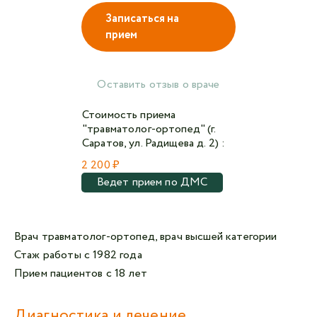
Записаться на
прием
Авторизоваться в личном кабинете
Войти с VK ID
Оставить отзыв о враче
или войти через VK ID с использованием данных
Стоимость приема
из сервиса
"травматолог-ортопед" (г.
Саратов, ул. Радищева д. 2) :
2 200 ₽
Ведет прием по ДМС
Я не
робот
Врач травматолог-ортопед, врач высшей категории
Отправляя данную форму,
я даю согласие на
Стаж работы с 1982 года
обработку персональных данных СМК «Медгард»
Прием пациентов с 18 лет
Диагностика и лечение