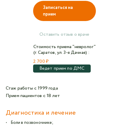
Записаться на
прием
Авторизоваться в личном кабинете
Войти с VK ID
Оставить отзыв о враче
или войти через VK ID с использованием данных
Стоимость приема "невролог"
из сервиса
(г. Саратов, ул. 3-я Дачная) :
2 700 ₽
Ведет прием по ДМС
Я не
робот
Стаж работы с 1999 года
Прием пациентов с 18 лет
Отправляя данную форму,
я даю согласие на
обработку персональных данных СМК «Медгард»
Диагностика и лечение
• Боли в позвоночнике;