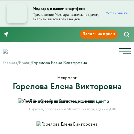
Медгард в вашем смартфоне
Установить
Приложение Медгард - запись на прием,
анализы, вызов врача на дом
Отправка отзыва
8 (8452) 42-66-76
Главная
/
Врачи
/
Горелова Елена Викторовна
Невролог
Горелова Елена Викторовна
Текст отзыва*
Лечебно-реабилитационный центр
Ваша оценка
Саратов, проспект им 50 лет Октября, здание 93Ж