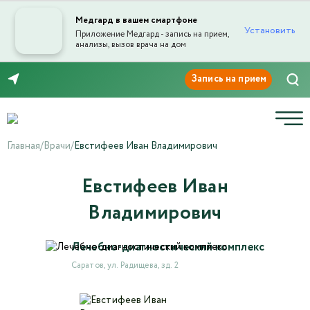
Медгард в вашем смартфоне
Установить
Приложение Медгард - запись на прием,
анализы, вызов врача на дом
Отправка отзыва
8 (8452) 42-66-76
Главная
/
Врачи
/
Евстифеев Иван Владимирович
Евстифеев Иван
Текст отзыва*
Владимирович
Лечебно-диагностический комплекс
Ваша оценка
Саратов, ул. Радищева, зд. 2