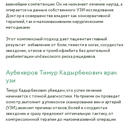
важнейшие компетенции. Он не назначает лечение наугад, а
опирается на данные собственного УЗИ-исследования.
Доктор в совершенстве владеет как консервативной
терапией, так и малоинвазивными хирургическими
методиками.
Этот комплексный подход дает пациентам главный
результат: избавление от боли, тяжести в ногах, сосудистых
звездочек, отеков и тромбофлебита без длительной
реабилитации und высокого риска рецидивов.
Аубекеров Тимур Кадырбекович врач
узи
Тимур Кадырбекович убежден, что успех лечения
начинается с точной диагностики. На приеме он проведет
осмотр, выполнит дуплексное сканирование вен и артерий
(УЗИ), выяснит причины отеков, болей и сосудистых
звездочек и сразу предложит оптимальную тактику, от
компрессионной терапии до малоинвазивной операции.