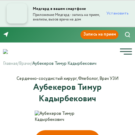
Медгард в вашем смартфоне
Установить
Приложение Медгард - запись на прием,
анализы, вызов врача на дом
Отправка отзыва
8 (8452) 42-66-76
Главная
/
Врачи
/
Аубекеров Тимур Кадырбекович
Сердечно-сосудистый хирург, Флеболог, Врач УЗИ
Аубекеров Тимур
Текст отзыва*
Кадырбекович
Ваша оценка