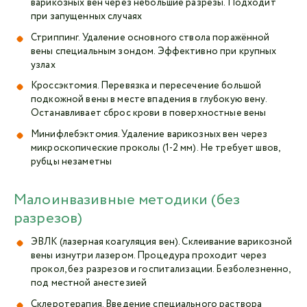
варикозных вен через небольшие разрезы. Подходит
при запущенных случаях
Стриппинг. Удаление основного ствола поражённой
вены специальным зондом. Эффективно при крупных
узлах
Кроссэктомия. Перевязка и пересечение большой
подкожной вены в месте впадения в глубокую вену.
Останавливает сброс крови в поверхностные вены
Минифлебэктомия. Удаление варикозных вен через
микроскопические проколы (1-2 мм). Не требует швов,
рубцы незаметны
Малоинвазивные методики (без
разрезов)
ЭВЛК (лазерная коагуляция вен). Склеивание варикозной
вены изнутри лазером. Процедура проходит через
прокол, без разрезов и госпитализации. Безболезненно,
под местной анестезией
Склеротерапия. Введение специального раствора