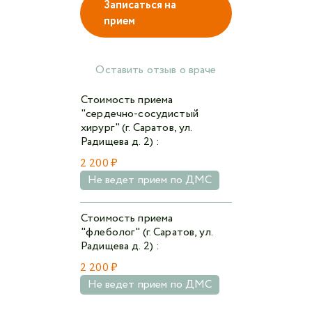
Записаться на
прием
Авторизоваться в личном кабинете
Оставить отзыв о враче
Войти с VK ID
Стоимость приема
или войти через VK ID с использованием данных
"сердечно-сосудистый
из сервиса
хирург" (г. Саратов, ул.
Радищева д. 2) :
2 200 ₽
Не ведет прием по ДМС
Я не
робот
Стоимость приема
"флеболог" (г. Саратов, ул.
Радищева д. 2) :
Отправляя данную форму,
я даю согласие на
обработку персональных данных СМК «Медгард»
2 200 ₽
Не ведет прием по ДМС