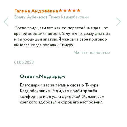
★
★
★
★
★
Галина Андреевна
Врачу:
Аубекеров Тимур Кадырбекович
После тридцати лет как-то перестаёшь ждать от
врачей хороших новостей: чуть что, сразу диагноз,
и ты уходишь в апатию. Я уже сама себе приговор
вынесла, когда попала к Тимуру ...
Читать полностью
01.06.2026
Ответ «Медгард»:
Благодарим вас за тёплые слова о Тимуре
Кадырбековиче. Рады, что приём прошёл
комфортно и вы ушли с улыбкой. Желаем вам
крепкого здоровья и хорошего настроения.