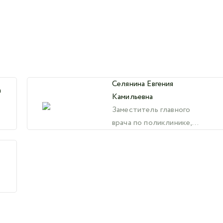
Селянина Евгения
а
Камильевна
Заместитель главного
врача по поликлинике,
врач-эндокринолог, к.м.н.