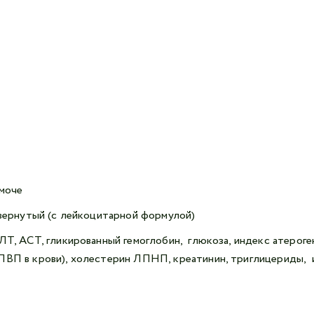
 моче
звернутый (с лейкоцитарной формулой)
ЛТ, АСТ, гликированный гемоглобин, глюкоза, индекс атероге
ВП в крови), холестерин ЛПНП, креатинин, триглицериды, и