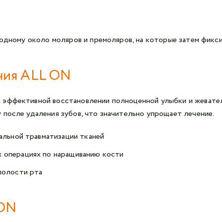
 одному около моляров и премоляров, на которые затем фикс
ния ALL ON
 эффективной восстановлении полноценной улыбки и жевате
 после удаления зубов, что значительно упрощает лечение.
альной травматизации тканей
 операциях по наращиванию кости
полости рта
 ON