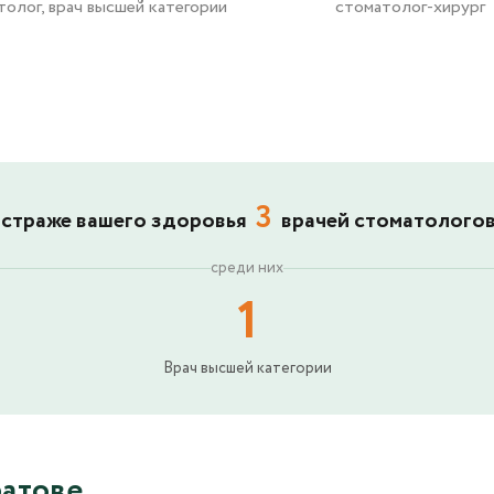
толог, врач высшей категории
стоматолог-хирург
3
 страже вашего здоровья
врачей стоматолого
среди них
1
Врач высшей категории
ратове