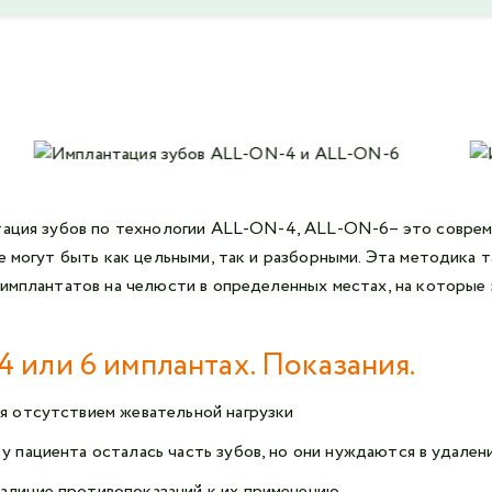
нтация зубов по технологии ALL-ON-4, ALL-ON-6– это совре
е могут быть как цельными, так и разборными. Эта методика 
 имплантатов на челюсти в определенных местах, на которые 
 или 6 имплантах. Показания.
ая отсутствием жевательной нагрузки
 у пациента осталась часть зубов, но они нуждаются в удале
аличие противопоказаний к их применению