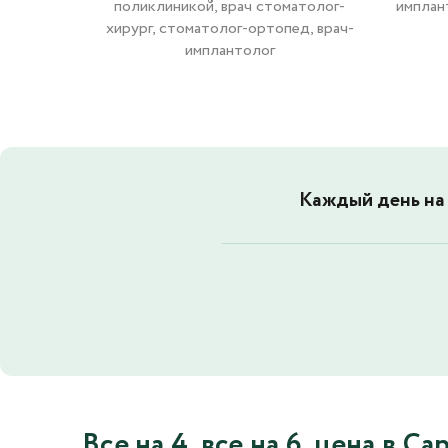
поликлиникой, врач стоматолог-
имплан
хирург, стоматолог-ортопед, врач-
имплантолог
Каждый день на
Все на 4, все на 6, цена в Са