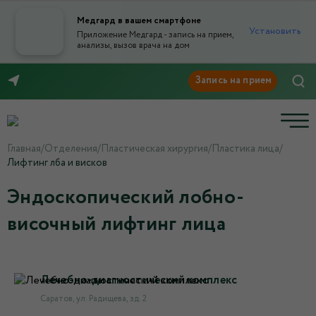
Медгард в вашем смартфоне
Установить
Приложение Медгард - запись на прием,
анализы, вызов врача на дом
8 (8452) 42-66-76
Главная
/
Отделения
/
Пластическая хирургия
/
Пластика лица
/
Лифтинг лба и висков
Эндоскопический лобно-
височный лифтинг лица
Лечебно-диагностический комплекс
Саратов, ул. Радищева, зд. 2