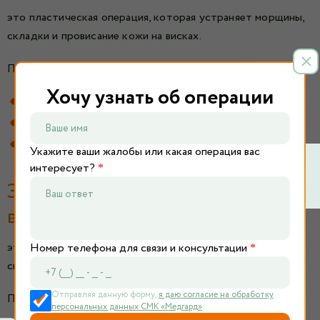
это пластическая операция, которая устраняет морщины,
складки и провисание кожи на висках.
Показания:
Хочу узнать об операции
Морщины и складки на висках
Опущенные брови
Провисание кожи висков
Укажите ваши жалобы или какая операция вас
интересует?
*
Эндоскопический лобно-
височный лифтинг лица
это пластическая операция, которая устраняет морщины,
Номер телефона для связи и консультации
*
складки и провисание кожи на лбу и висках.
Отправляя данную форму,
я даю согласие на обработку
Показания:
персональных данных СМК «Медгард»