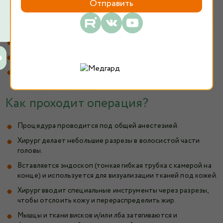
Горизонтальные морщины на лбу
Вертикальные складки между бровями (глабеллярные
складки)
Опущенные брови
Морщины вокруг глаз («гусиные лапки»)
Провисание кожи висков
Как проходит операция?
Процедура проводится под общей анестезией.
Хирург делает небольшие разрезы в волосистой части
головы.
Вставляется эндоскоп (тонкая гибкая трубка с камерой на
конце) и используется для визуализации тканей под кожей.
Хирург вводит специальные инструменты через разрезы,
чтобы отслоить кожу и перераспределить жир.
Мышцы и ткани висков и/или лба затягиваются и