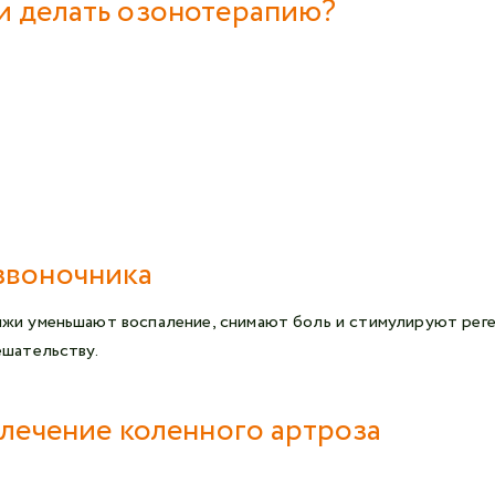
и делать озонотерапию?
звоночника
ыжи уменьшают воспаление, снимают боль и стимулируют рег
ешательству.
 лечение коленного артроза