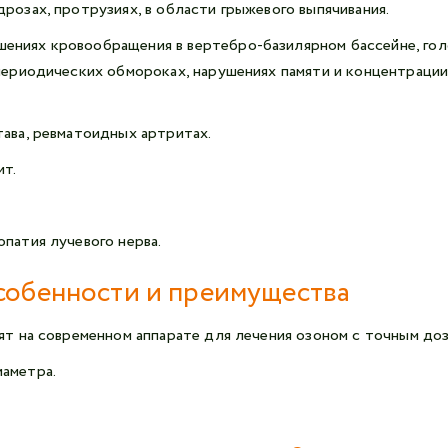
розах, протрузиях, в области грыжевого выпячивания.
ениях кровообращения в вертебро-базилярном бассейне, гол
 периодических обмороках, нарушениях памяти и концентрации
тава, ревматоидных артритах.
ит.
патия лучевого нерва.
собенности и преимущества
 на современном аппарате для лечения озоном с точным доз
иаметра.
.