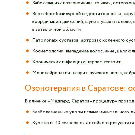
Заболеваниях позвоночника: грыжах, остеохонд
Вертебро-базилярной недостаточности: наруш
координации движений, шуме в ушах и голове,
в затылочной области.
Патологиях суставов: артрозах коленного сус
Косметологии: выпадение волос, акне, целлюл
Хронических инфекциях: герпес, гепатит.
Мононейропатии: неврит лучевого нерва, нейро
Озонотерапия в Саратове: о
В клинике «Медгард-Саратов» процедуру проводят
Безболезненные уколы иглами минимального д
Курс из 6–10 сеансов для стойкого результата