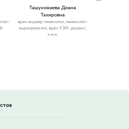
Ташухожаева Диана
Усина Ната
Тахировна
врач акушер-гин
эндокринол
олог-
врач акушер-гинеколог, гинеколог-
ей
эндокринолог, врач УЗИ, доцент,
к.м.н.
стов