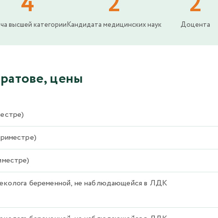
4
2
2
ча высшей категории
Кандидата медицинских наук
Доцента
ратове, цены
местре)
триместре)
иместре)
инеколога беременной, не наблюдающейся в ЛДК