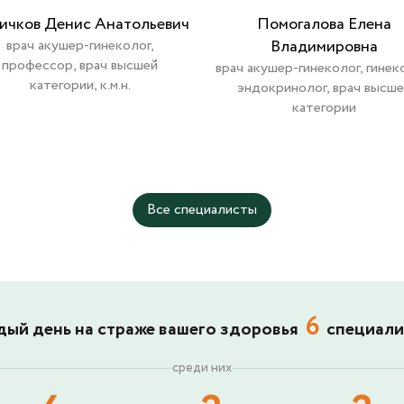
ичков Денис Анатольевич
Помогалова Елена
врач акушер-гинеколог,
Владимировна
профессор, врач высшей
врач акушер-гинеколог, гинек
категории, к.м.н.
эндокринолог, врач высш
категории
Все специалисты
6
ый день на страже вашего здоровья
специали
среди них