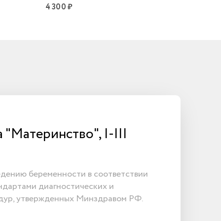
4 300 ₽
"Материнство", I-III
ы
едению беременности в соответствии
ндартами диагностических и
дур, утвержденных Минздравом РФ.