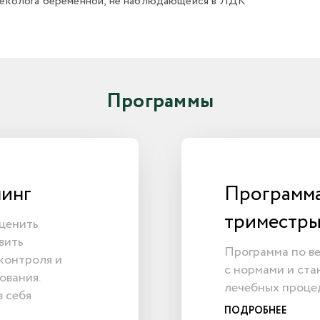
инеколога беременной, не наблюдающейся в ЛДК
Программы
нинг
Программа 
триместр
ценить
вить
Программа по в
контроля и
с нормами и ста
ования.
лечебных проце
 себя
ПОДРОБНЕЕ