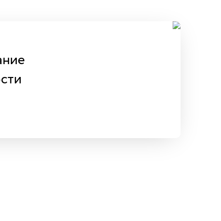
ание
сти